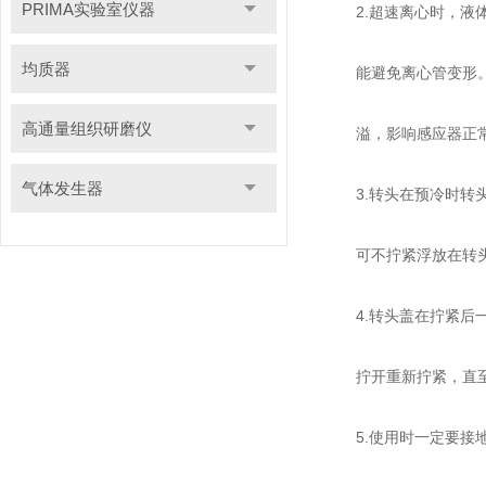
PRIMA实验室仪器
2.超速离心时，液体
均质器
能避免离心管变形。
高通量组织研磨仪
溢，影响感应器正常
气体发生器
3.转头在预冷时转头
可不拧紧浮放在转头
4.转头盖在拧紧后一
拧开重新拧紧，直至
5.使用时一定要接地