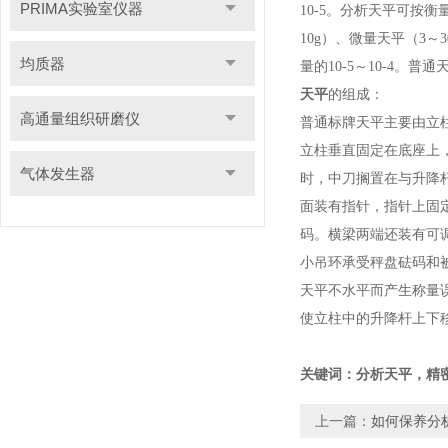
PRIMA实验室仪器
10-5
。分析天平可按衡量
10g）
、微量天平
（3
～
3
均质器
量的
10-5
～
10-4
。普通天
天平
的组成：
高通量组织研磨仪
普通标牌天平主要由立
立柱垂直固定在底座上
气体发生器
时，中刀搁置在与升降
面装有指针，指针上固
码。横梁两端还装有可
小吊环承受秤盘砝码和
天平不水平而产生称量
使立柱中的升降杆上下
关键词：
分析天平
，精
上一篇：
如何保养分