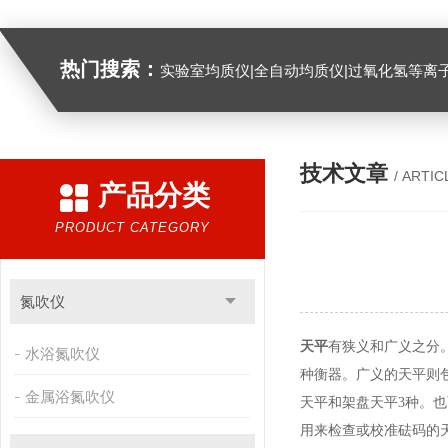
热门搜索：
实验室均质仪|全自动均质仪|过氧化氢等离
技术文章
/ ARTIC
产品分类
PRODUCT CATEGORY
氮吹仪
天平
有狭义和广义之分
水浴氮吹仪
种衡器。广义的天平则
金属浴氮吹仪
天平和架盘天平
3
种。也
用来检查或校准砝码的天