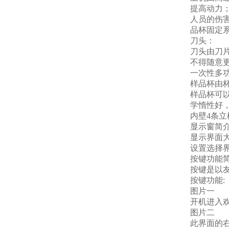
提高动力
人员的伤
品杯固定
刀头：
刀头由刀
不得随意
一次性多
样品杯由
样品杯可
学惰性好，
内壁4条
显示窗简介
显示界面
设置选择
按键功能简
按键是以
按键功能:
图片一
开机进入
图片二
此界面的