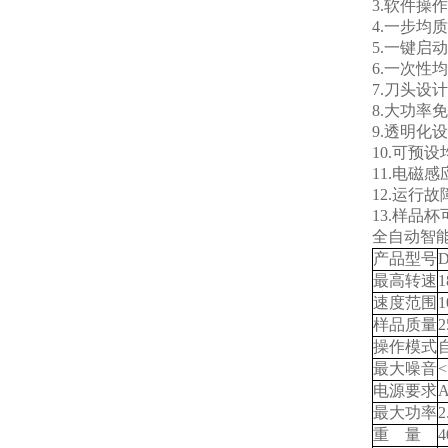
3.软件操
4.一步均
5.一键启
6.一次性
7.刀头设
8.大功率
9.透明化
10.可预
11.电磁
12.运行
13.样品
全自动智
产品型号
D
最高转速
1
速度范围
1
样品质量
2
操作模式
最大噪音
<
电源要求
A
最大功率
2
重 量
4