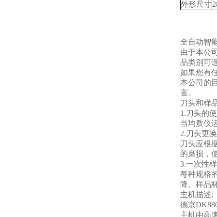
外形尺寸
2
全自动智
由于本公
品类别可
如果您有
本公司的
害。
刀头和样
1.刀头的
当均质仪
2.刀头更
刀头应根
的磨损，
3.一次性
每种规格
降。样品杯
主机描述:
德京DK8
主机由高