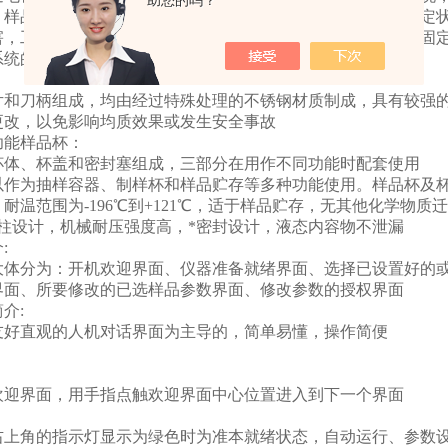
助您的吗？
；样品杯固定系统功能是保证系统在工作状态下样品杯处理稳定
害，工作状态下开启安全门系统自动暂停工作；电机和样品杯固
系统的自动启停
片和刀柄组成，均由经过特殊处理的不锈钢材质制成，具有较强
更改，以免影响均质效果或发生安全事故
功能样品杯：
杯体、杯盖和密封塞组成，三部分在用作不同功能时配套使用
以作为抽样容器、制样杯和样品贮存等多种功能使用。样品杯及杯
耐温范围为-196℃到+121℃，适于样品贮存，无其他化学物
立柱设计，机械耐压强度高，*密封设计，液态内容物不泄漏
:
大体分为：开机欢迎界面、仪器准备就绪界面、选择已设置好的
界面、所要修改的已选样品参数界面、修改参数的授权界面
介:
友好直观的人机对话界面为主导的，简单易懂，操作简便
欢迎界面，用手指点触欢迎界面中心位置进入到下一个界面
右上角的指示灯显示为绿色时为准本就绪状态，自动运行、参数