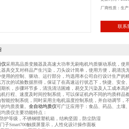
厂商性质：生产
联系
绍
质仪
采用高品质变频器及高速大功率无刷电机均质驱动系统，使
及器具交叉对样品产生污染，刀头设计简单，使用方便，易清洗
中使用的控制、驱动、运行部分，均选用本公司自行设计生产的
以万次的试验数据所得，保证了在高速运行状态下，快捷、安全
周期长，步骤环节多，清洗清洁困难，易交叉污染及人工成本高
电机行程、速度及时间控制系统，可以保证机内不同的均质样品
动智能控制系统，同时采用主电机温度控制系统，并自动调节，
好的均质质量。
全自动均质仪
可广泛应用于：食品、药品、土壤
能均质仪
主要功能特点：
4工业防护等级，不锈钢喷塑机箱，结构坚固，防尘防湿
西门子Smart700触摸屏显示，人性化设计操作面板