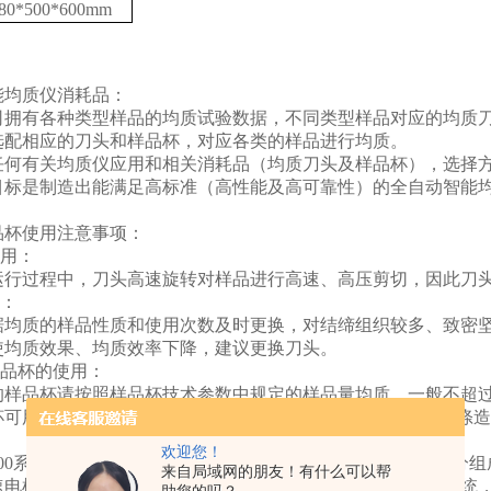
80*500*600mm
能均质仪消耗品：
司拥有各种类型样品的均质试验数据，不同类型样品对应的均质
选配相应的刀头和样品杯，对应各类的样品进行均质。
任何有关均质仪应用和相关消耗品（均质刀头及样品杯），选择
目标是制造出能满足高标准（高性能及高可靠性）的全自动智能
品杯使用注意事项：
使用：
运行过程中，刀头高速旋转对样品进行高速、高压剪切，因此刀
换：
据均质的样品性质和使用次数及时更换，对结缔组织较多、致密
使均质效果、均质效率下降，建议更换刀头。
样品杯的使用：
的样品杯请按照样品杯技术参数中规定的样品量均质，一般不超过
可用作样品保存，耐温范围为-196℃到+121℃，为避免因洗
欢迎您！
800系列均质仪由主机、刀头、一次性多功能样品杯等基本部分组
来自局域网的朋友！有什么可以帮
速电机、样品杯固定系统、安全门、电机和样品杯固定控制系统