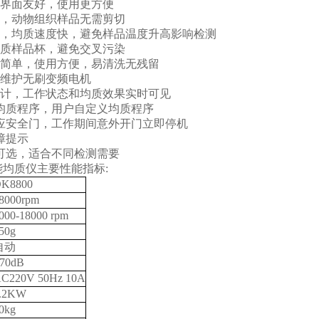
作界面友好，使用更方便
质，动物组织样品无需剪切
动，均质速度快，避免样品温度升高影响检测
均质样品杯，避免交叉污染
计简单，使用方便，易清洗无残留
免维护无刷变频电机
设计，工作状态和均质效果实时可见
设均质程序，用户自定义均质程序
感应安全门，工作期间意外开门立即停机
故障提示
杯可选，适合不同检测需要
能均质仪
主要性能指标:
K8800
8000rpm
000-18000 rpm
50g
自动
70dB
C220V 50Hz 10A
.2KW
0kg