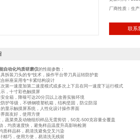
厂商性质：生产
联系
绍
3智能自动化均质研磨仪
的性能参数：
工具拆装刀头的专*技术，操作平台带刀具运转防护套
配合杯座采用专*卡紧结构设计
单次第一速度加第二速度模式或多次上下且在同一速度下运行模式
显示，十寸彩色触摸屏
噪安全箱，降噪可达20分贝以上改善实验环境
4工业防护等级，不锈钢喷塑机箱，结构坚固，防尘防湿
了的显示触摸屏系统，人性化设计操作界面
作界面友好，使用方便
质，蔬菜类及动物组织样品无需剪切，50克-500克容量全覆盖
启动，均质速度快，避免样品温度升高影响检测
度均质样品杯，易清洗避免交叉污染
设计精巧，使用方便，易清洗无残留