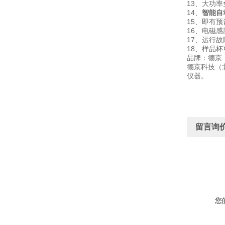
13、大功
14、
智能自
15、即有
16、电磁
17、运行故
18、样品
品牌：德京
德京科技（
仪器。
留言询
您