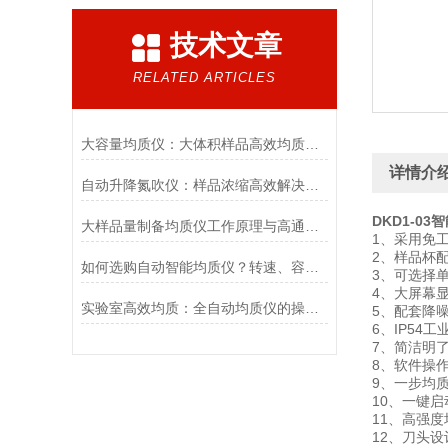
技术文章
RELATED ARTICLES
大容量均质仪：大体积样品高效均质处理设备
详情介
自动升降氮吹仪：样品浓缩高效解决方案
DKD1-0
大样品量制备均质仪工作原理与高通量样品前处理应用
1、采用免
2、样品杯
如何选购自动智能均质仪？转速、容量与功能全解析
3、可选择
4、大屏幕
实验室高效均质：全自动均质仪的操作流程与要点
5、配套降
6、IP5
7、简洁明
8、软件操
9、一步均
10、一键
11、高强
12、刀头